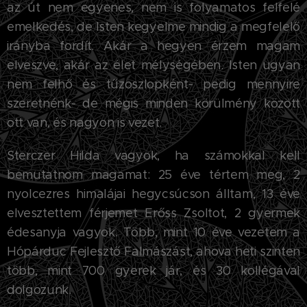
az út nem egyenes, nem is folyamatos felfelé
emelkedés, de Isten kegyelme mindig a megfelelő
irányba fordít. Akár a hegyen érzem magam
elveszve, akár az élet mélységében. Isten ugyan
nem felhő és tűzoszlopként- pedig mennyire
szeretnénk- de mégis minden körülmény között
ott van, és nagyon is vezet.
Sterczer Hilda vagyok, ha számokkal kell
bemutatnom magamat: 25 éve tértem meg, 2
nyolcezres himalájai hegycsúcson álltam, 13 éve
elvesztettem férjemet Erőss Zsoltot, 2 gyermek
édesanyja vagyok. Több, mint 10 éve vezetem a
Hópárduc Fejlesztő Falmászást, ahova heti szinten
több, mint 700 gyerek jár, és 30 kollégával
dolgozunk.