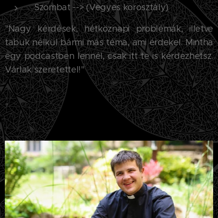
Szombat --> (Vegyes korosztály)
"Nagy kérdések, hétköznapi problémák, illetve
tabuk nélkül bármi más téma, ami érdekel. Mintha
egy podcastben lennél, csak itt te is kérdezhetsz.
Várlak szeretettel!"
"