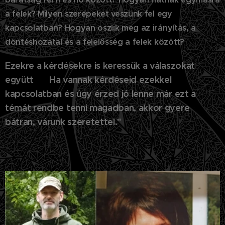
a felek? Milyen szerepeket veszünk fel egy
kapcsolatban? Hogyan oszlik meg az irányítás, a
döntéshozatal és a felelősség a felek között?
Ezekre a kérdésekre is keressük a válaszokat
együtt 😊 Ha vannak kérdéseid ezekkel
kapcsolatban és úgy érzed jó lenne már ezt a
témát rendbe tenni magadban, akkor gyere
bátran, várunk szeretettel."