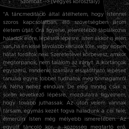
Szombat --> (Vegyes korosztály)
"A táncmeditáció által átélhetem, hogy Istennel
szoros kapcsolatban, élő szövetségben járom
életem útját. Őrá figyelve, jelenlétéből táplálkozva
haladok előre, lépésről lépésre. Isten akkor is jelen
van, ha én kissé távolabb kerülök tőle, vagy éppen
hátat fordítok neki. Szeretetével körbevesz, amikor
megtorpanok, nem találom az irányt. A körtáncok
egyszerű, mindenki számára elsajátítható lépéseit
tanulva egyre többet tudhatok meg önmagamról
is. Néha nehéz elindulni. De elég mindig csak a
soron következő lépésre, mozdulatra figyelnem,
hogy tovább juthassak. Az úton velem vannak
társaim, egymás kezét fogva haladunk a cél felé,
elmerülni Isten még mélyebb ismeretében. Az
együtt táncoló kör, a közösség megtartó erő.