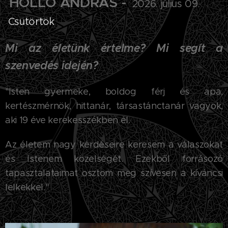
HOLLÓ ANDRÁS -
2026. július 09.
Csütörtök
Mi az életünk értelme? Mi segít a
szenvedés
idején?
"
Isten gyermeke, boldog férj és apa,
kertészmérnök, hittanár, társastánctanár vagyok,
aki 19 éve kerekesszékben él.
Az életem nagy kérdéseire keresem a válaszokat
és Istenem közelségét. Ezekből forrásozó
tapasztalataimat osztom meg szívesen a kíváncsi
lelkekkel."