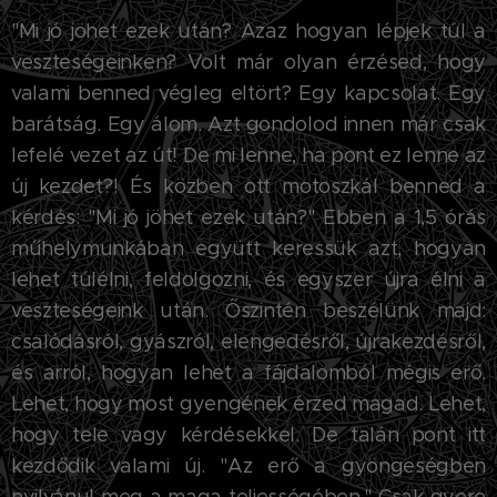
"Mi jó jöhet ezek után? Azaz hogyan lépjek túl a
veszteségeinken? Volt már olyan érzésed, hogy
valami benned végleg eltört? Egy kapcsolat. Egy
barátság. Egy álom. Azt gondolod innen már csak
lefelé vezet az út! De mi lenne, ha pont ez lenne az
új kezdet?! És közben ott motoszkál benned a
kérdés: "Mi jó jöhet ezek után?" Ebben a 1,5 órás
műhelymunkában együtt keressük azt, hogyan
lehet túlélni, feldolgozni, és egyszer újra élni a
veszteségeink után. Őszintén beszélünk majd:
csalódásról, gyászról, elengedésről, újrakezdésről,
és arról, hogyan lehet a fájdalomból mégis erő.
Lehet, hogy most gyengének érzed magad. Lehet,
hogy tele vagy kérdésekkel. De talán pont itt
kezdődik valami új. "Az erő a gyöngeségben