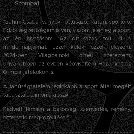
Szombat
"Bőhm Csaba vagyok, öttusázó, katonasportoló.
Edzői végzettségem is van, viszont jelenleg a sport
az én hivatásom. Az öttusázás tölti ki a
mindennapjaimat, ezzel kelek, ezzel fekszem.
2024-ben Világbajnoki címet szereztem,
ugyanebben az évben képviseltem Hazánkat az
Olimpiai játékokon is.
A tanúságtételem leginkább a sport által megélt
tapasztalataimon alapszik.
Kedvelt témáim a bátorság, szenvedés, remény,
hittel való megközelítése."