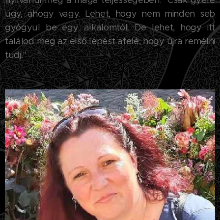
nyilvánul meg a maga teljességében." Csak gyere
úgy, ahogy vagy. Lehet, hogy nem minden seb
gyógyul be egy alkalomtól. De lehet, hogy itt
találod meg az első lépést afelé, hogy újra remélni
tudj."