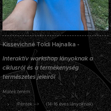
Kissevichné Toldi Hajnalka -
Interaktív workshop lányoknak a
ciklusról és a termékenység
természetes jeleiről
Matek terem
Péntek --> (14-16 éves lányoknak)