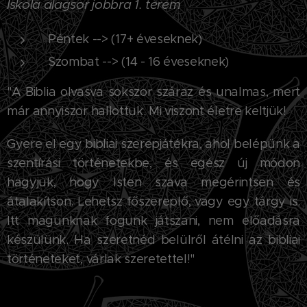
Isk
ola alagsor jobbra 1. terem
Péntek --> (17+ éveseknek)
Szombat --> (14 - 16 éveseknek)
"A Biblia olvasva sokszor száraz és unalmas, mert
már annyiszor hallottuk. Mi viszont életre keltjük!
Gyere el egy bibliai szerepjátékra, ahol belépünk a
szentírási történetekbe, és egész új módon
hagyjuk, hogy Isten szava megérintsen és
átalakítson. Lehetsz főszereplő, vagy egy tárgy is.
Itt magunknak fogunk játszani, nem előadásra
készülünk. Ha szeretnéd belülről átélni az bibliai
történeteket, várlak szeretettel!"