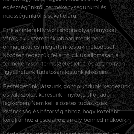
egészségünkről, termékenységünkről és
nőiességünkről is sokat elárul.
Erre az interaktív workshopra olyan lányokat
várok, akik szeretnék jobban megismerni
önmagukat és megérteni testük működését.
Közösen fedezzük fel a női ciklus állomásait, a
termékenység természetes jeleit, és azt, hogyan
figyelhetünk tudatosan testünk jelzéseire.
Beszélgetünk, játszunk, gondolkodunk, kérdezünk
és válaszokat keresünk – nyitott, elfogadó
légkörben. Nem kell előzetes tudás, csak
kíváncsiság és bátorság ahhoz, hogy közelebb
kerülj ahhoz a csodához, amely benned működik.