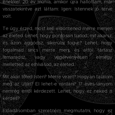
énekkel. 20 év múlva, amikor újra hallottam, már
visszatekintve azt láttam: Igen: Istennek jó terve
volt.
Te úgy érzed, most kell eldöntened merre menjen
az életed. Lehet, hogy pontosan tudod, mit akarsz,
és azon aggódsz, sikerülni fog-e? Lehet, hogy
fogalmad sincs merre menj, és attól tartasz
lemaradsz, vagy végérvényesen elmegy
melletted az elhívásod, az életed.
Mit akar tőled Isten? Merre vezet? Hogyan találom
meg az útját? El lehet-e rontani? 17 éves lányom
nemrég erről kérdezett. Lehet, hogy ez neked is
kérdés?
Előadásomban szeretném megmutatni, hogy ez