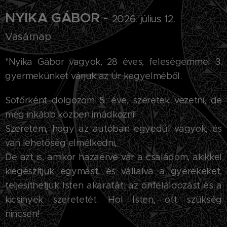
NYIKA GÁBOR -
2026. július 12.
Vasárnap
"
Nyika Gábor vagyok, 28 éves, feleségemmel 3.
gyermekünket várjuk az Úr kegyelméből.
Sofőrként dolgozom 5. éve, szeretek vezetni, de
még inkább közben imádkozni!
Szeretem, hogy az autóban egyedül vagyok, és
van lehetőség elmélkedni,
De azt is, amikor hazaérve vár a családom, akikkel
kiegészítjük egymást, és vállalva a gyerekeket,
teljesíthetjük Isten akaratát: az önfeláldozást és a
kicsinyek szeretetét. Hol Isten, ott szükség
nincsen!