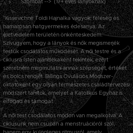
Szombat --> (17+ éves lányoknak)
"Kissevichné Toldi Hajnalka vagyok, feleség és
hamarosan hatgyermekes édesanya. Az
életvédelem területén önkénteskedem.
Szívügyem, hogy a lányok és nők megismerjék
testük csodálatos működését. A női testre és a
ciklusra Isten ajándékaként tekintek, ezért
szeretném megmutatni annak szépségét, értékét
és bölcs rendjét. Billings Ovulációs Módszer-
oktatóként egy olyan természetes családtervezési
módszert tanítok, amelyet a Katolikus Egyház is
elfogad és támogat.
A női test csodálatos módon van megalkotva. A
ciklusunk nem csupán a menstruációról szól,
hanem egy különleges ritmusról, amely