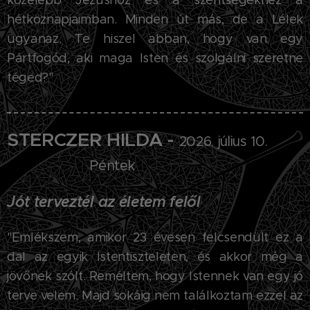
közelebb Jézushoz és a szentségekhez a
hétköznapjaimban. Minden út más, de a Lélek
ugyanaz. Te hiszel abban, hogy van egy
Pártfogód, aki maga Isten és szolgálni szeretne
téged?"
STERCZER HILDA -
2026. július 10.
Péntek
Jót terveztél az életem felől
"
Emlékszem, amikor 23 évesen felcsendült ez a
dal az egyik Istentiszteleten, és akkor még a
jövőnek szólt. Reméltem, hogy Istennek van egy jó
terve velem. Majd sokáig nem találkoztam ezzel az