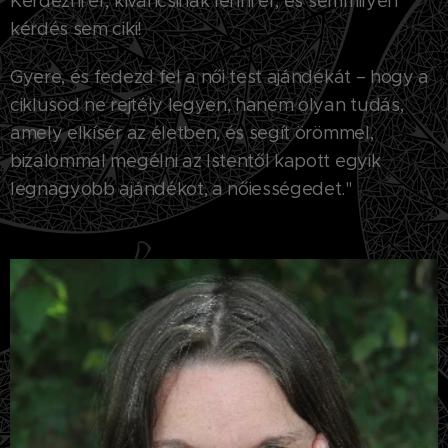
Kérdezni ér, kíváncsinak lenni ér, és semmilyen
kérdés sem ciki!
Gyere, és fedezd fel a női test ajándékát – hogy a
ciklusod ne rejtély legyen, hanem olyan tudás,
amely elkísér az életben, és segít örömmel,
bizalommal megélni az Istentől kapott egyik
legnagyobb ajándékot, a nőiességedet."