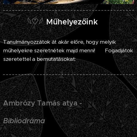
𓆩♡𓆪
Műhelyezőink
🛠️
Tanulmányozzátok át akár előre, hogy melyik
műhelyekre szeretnétek majd menni! 😉 Fogadjátok
szeretettel a bemutatásokat:
Ambrózy Tamás atya -
Bibliodráma