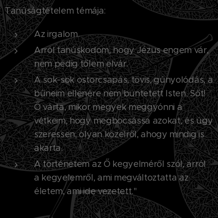
Tanúságtételem témája:
Az irgalom.
Arról tanúskodom, hogy Jézus engem vár,
nem pedig tőlem elvár.
A sok-sok ostorcsapás, tövis, gúnyolódás, a
bűneim ellenére nem büntetett Isten. Sőt!
Ő várta, mikor megyek meggyónni a
vétkeim, hogy megbocsássa azokat, és úgy
szeressen, olyan közelről, ahogy mindig is
akarta.
A történetem az Ő kegyelméről szól, arról
a kegyelemről, ami megváltoztatta az
életem, ami ide vezetett."