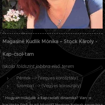
Magasiné Kudlik Mónika – Stock Károly -
Kap-csol-tam
Iskola földszint jobbra első terem
Péntek --> (Vegyes korosztály)
Szombat --> (Vegyes korosztály)
"
H
ogyan működik a kapcsolati dinamika? Van -e
barátság férfi és nő között? Hogyan hatnak egymásra