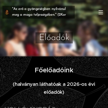
"Az erő a gyöngeségben nyilvánul
meg a maga teljességében." (2Kor
12,9)
Előadók
Főelőadóink
(halványan láthatóak a 2026-os évi
előadók)