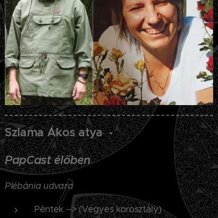
Szlama Ákos atya -
PapCast élőben
Plébánia udvara
Péntek --> (Vegyes korosztály)