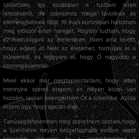
születtem, így korábban is tudtam Isten
létezéséről, de számomra mégis távolinak és
elérhetetlennek tűnt. 19 éves koromban hallottam
meg először Isten hangját. Rögtön tudtam, hogy
ez fordulópont az életemben. Isten arra hívott,
hogy adjam át Neki az életemet, forduljak el a
bűneimtől, és
higgyem el, hogy Ő nagyobb a
szorongásaimnál.
Mivel ekkor már megtapasztaltam, hogy Isten
mennyire szeret engem, és milyen közel van
hozzám, lassan beengedtem Őt a szívembe. Azóta
érzem úgy, hogy igazán élek.
Tanúságtételemben meg szeretném osztani, hogy
a Szentlélek milyen kézzelfogható módon vezet