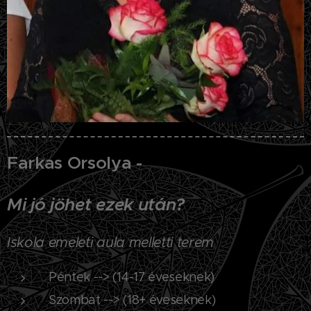
Farkas Orsolya -
Mi jó jöhet ezek után?
Iskola emeleti aula melletti terem
Péntek --> (14-17 éveseknek)
Szombat --> (18+ éveseknek)