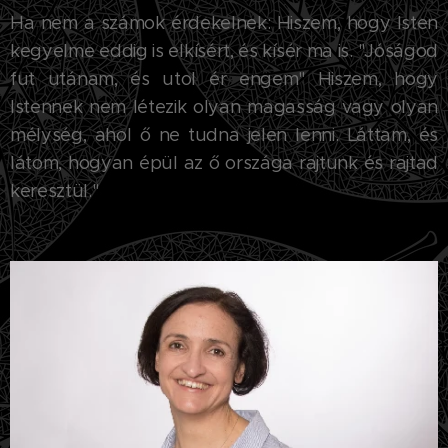
Ha nem a számok érdekelnek: Hiszem, hogy Isten
kegyelme eddig is elkísért, és kísér ma is. "Jóságod
fut utánam, és utol ér engem" Hiszem, hogy
Istennek nem létezik olyan magasság vagy olyan
mélység, ahol ő ne tudna jelen lenni. Láttam, és
látom, hogyan épül az ő országa rajtunk és rajtad
keresztül."