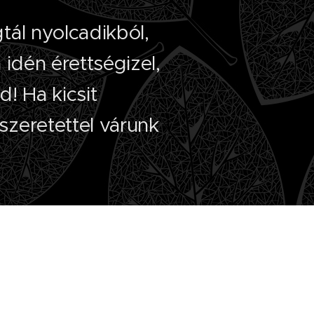
tál nyolcadikból,
a idén érettségizel,
d! Ha kicsit
szeretettel várunk
ilatkozat
ogy az alábbi dokumentumot