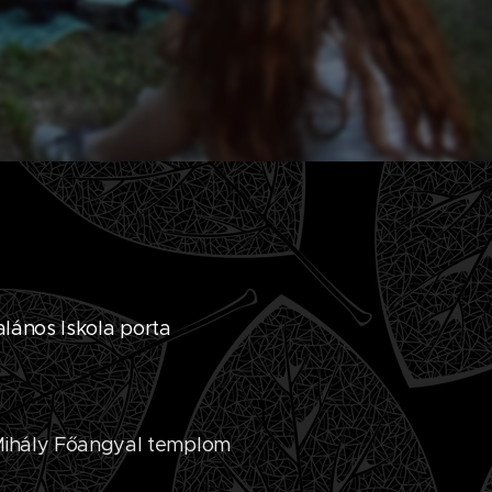
alános Iskola porta
 Mihály Főangyal templom