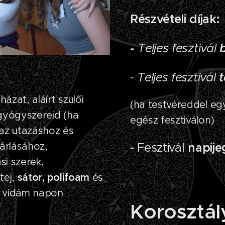
Részvételi díjak:
-
Teljes fesztivál
b
-
Teljes fesztivál
t
zat, aláírt szülői
(ha testvéreddel egy
gyógyszereid (ha
egész fesztiválon)
z az utazáshoz és
- Fesztivál
napije
sárlásához,
si szerek,
tej,
sátor, polifoam
és
a vidám napon
Korosztál