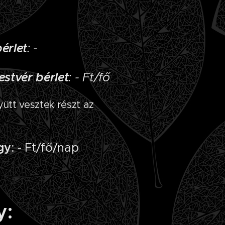
érlet
: -
estvér
bérlet
: - Ft/fő
ütt vesztek részt az
gy
: - Ft/fő/nap
y: