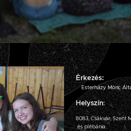
Érkezés:
Esterházy Móric Ált
Helyszín
:
8083, Csákvár, Szent
és plébánia.