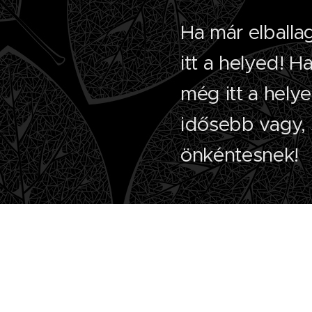
Ha már elballag
itt a helyed! H
még itt a helye
idősebb vagy, 
önkéntesnek!
Szülői Ny
Kérjük a szülőket, h