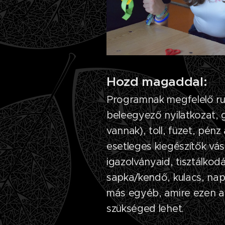
Hozd magaddal:
Programnak megfelelő ruhá
beleegyező nyilatkozat, 
vannak), toll, füzet, pén
esetleges kiegészítők vá
igazolványaid, tisztálkodá
sapka/kendő, kulacs, nap
más egyéb, amire ezen 
szükséged lehet.