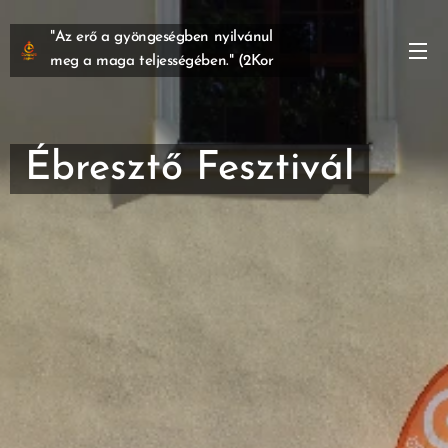
"Az erő a gyöngeségben nyilvánul
meg a maga teljességében." (2Kor
12,9)
Ébresztő Fesztivál