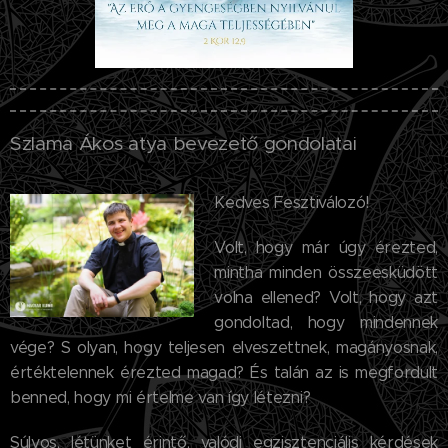
Szlama Ákos atya bevezető gondolatai
Kedves Fesztiválozó!
Volt, hogy már úgy érezted,
mintha minden összeesküdött
volna ellened? Volt, hogy azt
gondoltad, hogy mindennek
vége? S olyan, hogy teljesen elveszettnek, magányosnak,
értéktelennek érezted magad? És talán az is megfordult
benned, hogy mi értelme van így létezni?
Súlyos, létünket érintő, valódi egzisztenciális kérdések