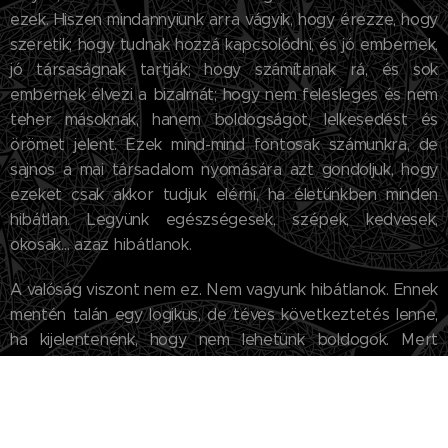
ezek. Hiszen mindannyiunk arra vágyik, hogy érezze, hogy
szeretik; hogy tudnak hozzá kapcsolódni, és jó embernek,
jó társaságnak tartják; hogy számítanak rá, és sok
embernek élvezi a bizalmát; hogy nem felesleges és nem
teher másoknak, hanem boldogságot, lelkesedést és
örömet jelent. Ezek mind-mind fontosak számunkra, de
sajnos a mai társadalom nyomására azt gondoljuk, hogy
ezeket csak akkor tudjuk elérni, ha életünkben minden
hibátlan. Legyünk egészségesek, szépek, kedvesek,
okosak… azaz hibátlanok.
A valóság viszont nem ez. Nem vagyunk hibátlanok. Ennek
mentén talán egy logikus, de téves következtetés lenne,
ha kijelentenénk, hogy nem lehetünk boldogok. Mert
hiszen mennyi boldog ember van a világon, akik nem
hibátlanok és nincs meg mindenük, és mennyi szomorú,
akiknek bár hibátlannak látszik az életük, mégis
boldogtalanok.