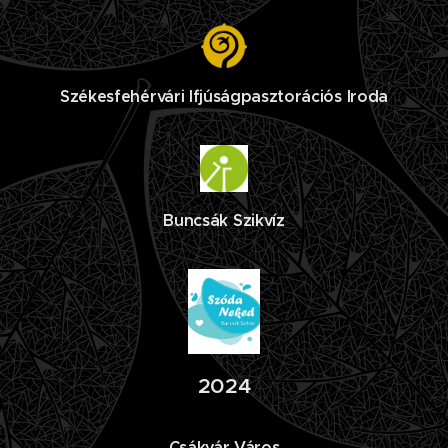
Székesfehérvári Ifjúságpasztorációs Iroda
Buncsák Szikvíz
2024
Csákvár Város