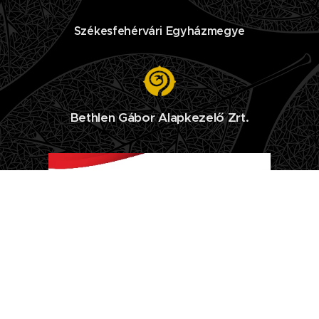
Székesfehérvári Egyházmegye
Bethlen Gábor Alapkezelő Zrt.
2020
Csákvár Római Katolikus Plébánia
2019